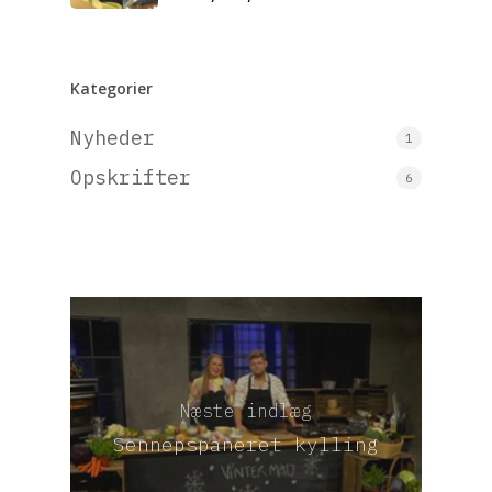
Kategorier
Nyheder
1
Opskrifter
6
Næste indlæg
Sennepspaneret kylling